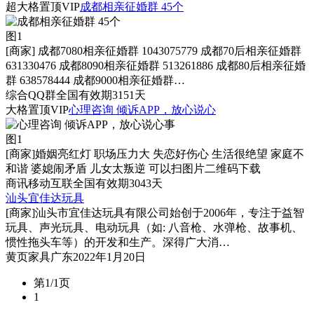
超大格置顶
VIP
成都相亲征婚群 45个
图1
[商家]
成都7080相亲征婚群 1043075779 成都70后相亲征婚群
631330476 成都8090相亲征婚群 513261886 成都80后相亲征婚
群 638578444 成都9000相亲征婚群…
综合
QQ群
全国
有效期3151天
大格置顶
VIP
心理咨询 倾诉APP，放心说心
图1
[商家]
婚姻亮红灯 职场压力大 失恋好伤心 生活很绝望 家庭不
和谐 婆媳闹矛盾 儿女太叛逆 可以扫图片二维码下载
商讯
移动互联
全国
有效期3043天
汕头宜佳达玩具
[商家]
汕头市宜佳达玩具有限公司始创于2006年，专注于益智
玩具、声光玩具、电动玩具（如: 八音枪、水弹枪、故事机、
惯性拖头车等）的开发和生产。深得广大消…
黄页
家具
广东
2022年1月20日
第1/1页
1